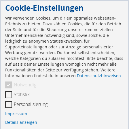
Direkt
Cookie-Einstellungen
zum
Suche
Mein 
Inhalt
Wir verwenden Cookies, um dir ein optimales Webseiten-
Erlebnis zu bieten. Dazu zählen Cookies, die für den Betrieb
der Seite und für die Steuerung unserer kommerziellen
Kundenlogin
Unternehmensziele notwendig sind, sowie solche, die
lediglich zu anonymen Statistikzwecken, für
Supporteinstellungen oder zur Anzeige personalisierter
Werbung genutzt werden. Du kannst selbst entscheiden,
Registrierte Kunden
welche Kategorien du zulassen möchtest. Bitte beachte, dass
auf Basis deiner Einstellungen womöglich nicht mehr alle
Funktionalitäten der Seite zur Verfügung stehen. Weitere
Wenn Sie ein Konto haben, melden Sie sich mit Ihrer
Informationen findest du in unseren
Datenschutzhinweisen
E-Mail-Adresse an.
Notwendig
E-Mail
Statistik
Personalisierung
Passwort
Impressum
Details anzeigen