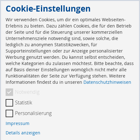
Direkt
Cookie-Einstellungen
zum
Suche
Mein 
Inhalt
Wir verwenden Cookies, um dir ein optimales Webseiten-
Erlebnis zu bieten. Dazu zählen Cookies, die für den Betrieb
der Seite und für die Steuerung unserer kommerziellen
Kontaktieren Sie uns
Unternehmensziele notwendig sind, sowie solche, die
lediglich zu anonymen Statistikzwecken, für
Supporteinstellungen oder zur Anzeige personalisierter
Werbung genutzt werden. Du kannst selbst entscheiden,
Schreiben Sie uns
welche Kategorien du zulassen möchtest. Bitte beachte, dass
auf Basis deiner Einstellungen womöglich nicht mehr alle
Funktionalitäten der Seite zur Verfügung stehen. Weitere
Schreiben Sie uns eine Nachricht und wir werden uns
Informationen findest du in unseren
Datenschutzhinweisen
schnellstmöglich bei Ihnen melden.
Notwendig
Name
Statistik
Personalisierung
E-Mail
Impressum
Details anzeigen