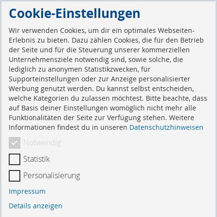
Direkt
Cookie-Einstellungen
zum
Suche
Mein 
Inhalt
Wir verwenden Cookies, um dir ein optimales Webseiten-
Erlebnis zu bieten. Dazu zählen Cookies, die für den Betrieb
der Seite und für die Steuerung unserer kommerziellen
Kundenlogin
Unternehmensziele notwendig sind, sowie solche, die
lediglich zu anonymen Statistikzwecken, für
Supporteinstellungen oder zur Anzeige personalisierter
Werbung genutzt werden. Du kannst selbst entscheiden,
Registrierte Kunden
welche Kategorien du zulassen möchtest. Bitte beachte, dass
auf Basis deiner Einstellungen womöglich nicht mehr alle
Funktionalitäten der Seite zur Verfügung stehen. Weitere
Wenn Sie ein Konto haben, melden Sie sich mit Ihrer
Informationen findest du in unseren
Datenschutzhinweisen
E-Mail-Adresse an.
Notwendig
E-Mail
Statistik
Personalisierung
Passwort
Impressum
Details anzeigen