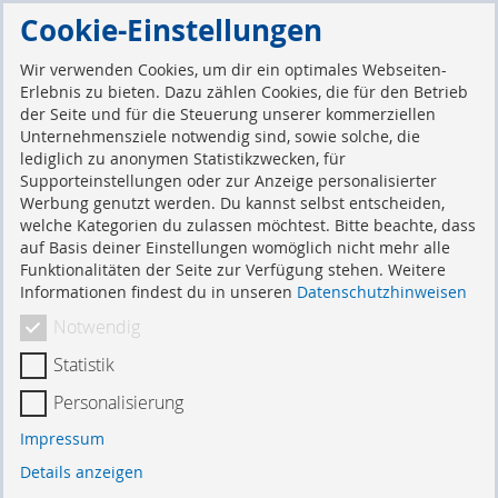
Direkt
Cookie-Einstellungen
zum
Suche
Mein 
Inhalt
Wir verwenden Cookies, um dir ein optimales Webseiten-
Erlebnis zu bieten. Dazu zählen Cookies, die für den Betrieb
der Seite und für die Steuerung unserer kommerziellen
Kundenlogin
Unternehmensziele notwendig sind, sowie solche, die
lediglich zu anonymen Statistikzwecken, für
Supporteinstellungen oder zur Anzeige personalisierter
Werbung genutzt werden. Du kannst selbst entscheiden,
Registrierte Kunden
welche Kategorien du zulassen möchtest. Bitte beachte, dass
auf Basis deiner Einstellungen womöglich nicht mehr alle
Funktionalitäten der Seite zur Verfügung stehen. Weitere
Wenn Sie ein Konto haben, melden Sie sich mit Ihrer
Informationen findest du in unseren
Datenschutzhinweisen
E-Mail-Adresse an.
Notwendig
E-Mail
Statistik
Personalisierung
Passwort
Impressum
Details anzeigen