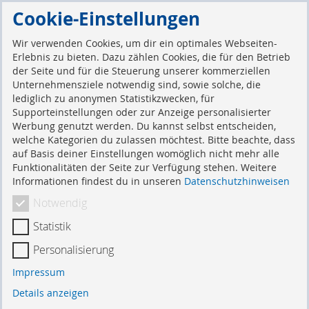
Direkt
Cookie-Einstellungen
zum
Suche
Mein 
Inhalt
Wir verwenden Cookies, um dir ein optimales Webseiten-
Erlebnis zu bieten. Dazu zählen Cookies, die für den Betrieb
der Seite und für die Steuerung unserer kommerziellen
Kundenlogin
Unternehmensziele notwendig sind, sowie solche, die
lediglich zu anonymen Statistikzwecken, für
Supporteinstellungen oder zur Anzeige personalisierter
Werbung genutzt werden. Du kannst selbst entscheiden,
Registrierte Kunden
welche Kategorien du zulassen möchtest. Bitte beachte, dass
auf Basis deiner Einstellungen womöglich nicht mehr alle
Funktionalitäten der Seite zur Verfügung stehen. Weitere
Wenn Sie ein Konto haben, melden Sie sich mit Ihrer
Informationen findest du in unseren
Datenschutzhinweisen
E-Mail-Adresse an.
Notwendig
E-Mail
Statistik
Personalisierung
Passwort
Impressum
Details anzeigen