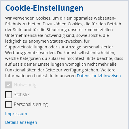
Direkt
Cookie-Einstellungen
zum
Suche
Mein 
Inhalt
Wir verwenden Cookies, um dir ein optimales Webseiten-
Erlebnis zu bieten. Dazu zählen Cookies, die für den Betrieb
der Seite und für die Steuerung unserer kommerziellen
Kundenlogin
Unternehmensziele notwendig sind, sowie solche, die
lediglich zu anonymen Statistikzwecken, für
Supporteinstellungen oder zur Anzeige personalisierter
Werbung genutzt werden. Du kannst selbst entscheiden,
Registrierte Kunden
welche Kategorien du zulassen möchtest. Bitte beachte, dass
auf Basis deiner Einstellungen womöglich nicht mehr alle
Funktionalitäten der Seite zur Verfügung stehen. Weitere
Wenn Sie ein Konto haben, melden Sie sich mit Ihrer
Informationen findest du in unseren
Datenschutzhinweisen
E-Mail-Adresse an.
Notwendig
E-Mail
Statistik
Personalisierung
Passwort
Impressum
Details anzeigen