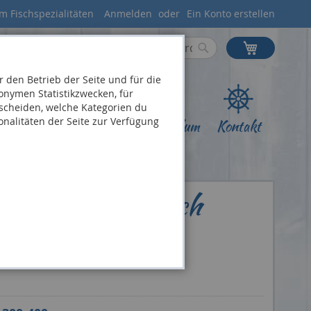
m Fischspezialitäten
Anmelden
Ein Konto erstellen
Suche
Mein Ware
Suche
 den Betrieb der Seite und für die
onymen Statistikzwecken, für
tscheiden, welche Kategorien du
onalitäten der Seite zur Verfügung
sand
Bistros
Jobs
Über Blum
Kontakt
bratfertig, frisch