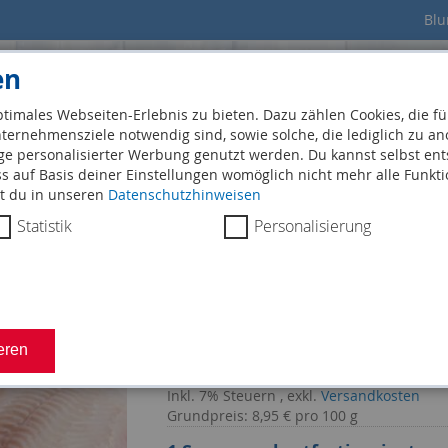
Blu
en
timales Webseiten-Erlebnis zu bieten. Dazu zählen Cookies, die für
ernehmensziele notwendig sind, sowie solche, die lediglich zu an
ge personalisierter Werbung genutzt werden. Du kannst selbst en
ss auf Basis deiner Einstellungen womöglich nicht mehr alle Funkti
Start
Fischver
st du in unseren
Datenschutzhinweisen
Statistik
Personalisierung
Nordsee-Seezunge 
89,50 €
eren
Inkl. 7% Steuern
,
exkl.
Versandkosten
Grundpreis: 8,95 € pro 100 g