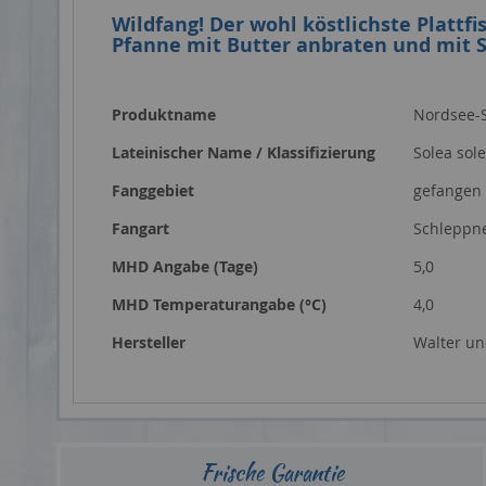
Wildfang! Der wohl köstlichste Plattfi
Pfanne mit Butter anbraten und mit S
Mehr
Produktname
Nordsee-S
Informationen
Lateinischer Name / Klassifizierung
Solea sol
Fanggebiet
gefangen 
Fangart
Schleppn
MHD Angabe (Tage)
5,0
MHD Temperaturangabe (°C)
4,0
Hersteller
Walter un
Frische Garantie