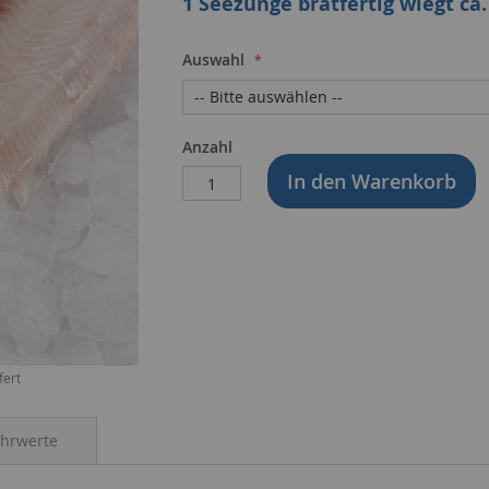
1 Seezunge bratfertig wiegt ca.
Auswahl
Anzahl
In den Warenkorb
fert
ährwerte