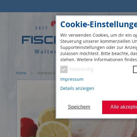
Direkt
zum
Inhalt
Cookie-Einstellung
Wir verwenden Cookies, um dir ein op
Steuerung unserer kommerziellen Unt
Supporteinstellungen oder zur Anzei
zulassen möchtest. Bitte beachte, da
stehen. Weitere Informationen finde
Notwendig
Home
Nordsee-Seezunge bratfertig, frisch
Impressum
Details anzeigen
Speichern
Alle akzepti